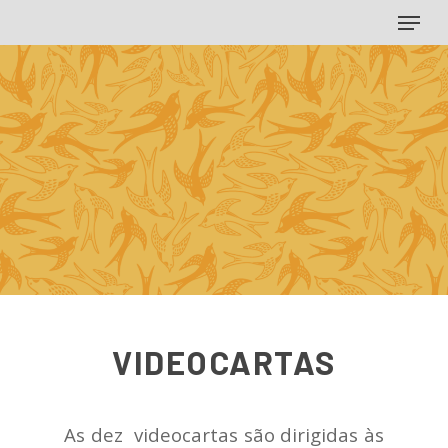
Menu
Skip
to
main
content
VIDEOCARTAS
As dez videocartas são dirigidas às